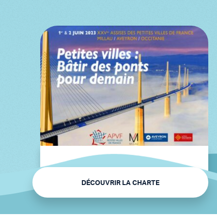
01/06/2023
DÉCOUVRIR LA CHARTE
XXVe Assises des Petites
Villes de France : l'APVF et
CNR réaffirment leur